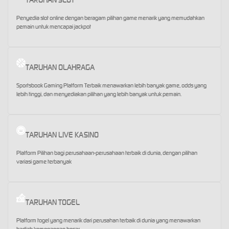
Penyedia slot online dengan beragam pilihan game menarik yang memudahkan
pemain untuk mencapai jackpot
TARUHAN OLAHRAGA
Sportsbook Gaming Platform Terbaik menawarkan lebih banyak game, odds yang
lebih tinggi, dan menyediakan pilihan yang lebih banyak untuk pemain.
TARUHAN LIVE KASINO
Platform Pilihan bagi perusahaan-perusahaan terbaik di dunia, dengan pilihan
variasi game terbanyak
TARUHAN TOGEL
Platform togel yang menarik dari perusahan terbaik di dunia yang menawarkan
hadiah kemenangan besar