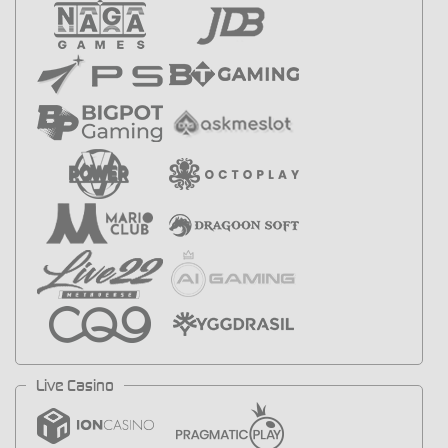
Live Casino