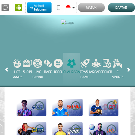
Main di
MASUK
DAFTAR
Telegram
SELAMAT KEPADA
to***m Berhasil Withdraw Sebesar Rp 12.200.000
HOT
SLOTS
LIVE
RACE
TOGEL
OLAHRAGA
CRASH
ARCADE
POKER
E-
SABUN
GAMES
CASINO
GAME
SPORTS
AYAM
i
i
i
i
i
i