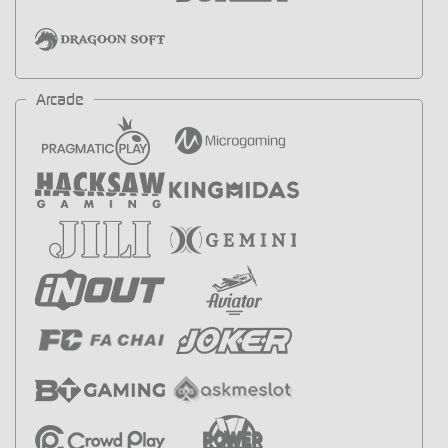
Arcade