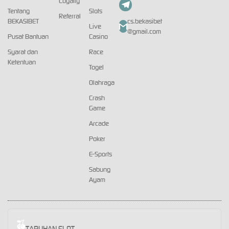
Loyalty
Tentang
Slots
Referral
BEKASIBET
cs.bekasibet
Live
@gmail.com
Pusat Bantuan
Casino
Syarat dan
Race
Ketentuan
Togel
Olahraga
Crash
Game
Arcade
Poker
E-Sports
Sabung
Ayam
TARUHAN SLOT