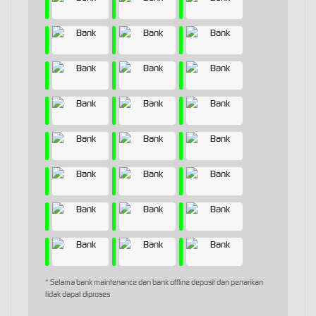
* Selama bank maintenance dan bank offline deposit dan penarikan
tidak dapat diproses