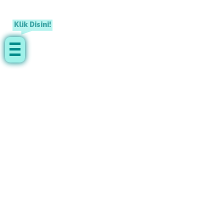
Klik Disini!