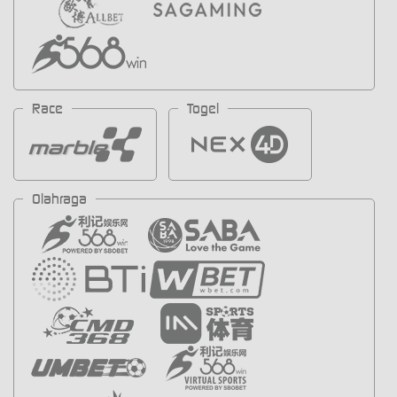
Race
Togel
Olahraga