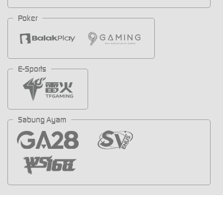
Poker
E-Sports
Sabung Ayam