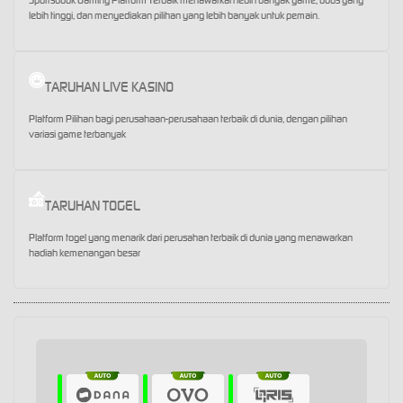
Sportsbook Gaming Platform Terbaik menawarkan lebih banyak game, odds yang
lebih tinggi, dan menyediakan pilihan yang lebih banyak untuk pemain.
TARUHAN LIVE KASINO
Platform Pilihan bagi perusahaan-perusahaan terbaik di dunia, dengan pilihan
variasi game terbanyak
TARUHAN TOGEL
Platform togel yang menarik dari perusahan terbaik di dunia yang menawarkan
hadiah kemenangan besar