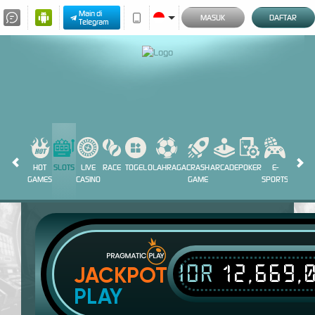
Main di
MASUK
DAFTAR
Telegram
SELAMAT KEPADA
ha*****v Berhasil Withdraw Sebesar Rp 2.900.000
HOT
SLOTS
LIVE
RACE
TOGEL
OLAHRAGA
CRASH
ARCADE
POKER
E-
SABUN
GAMES
CASINO
GAME
SPORTS
AYAM
IDR
12,669,
JACKPOT
PLAY