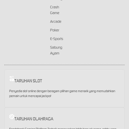
Crash
Game
Arcade
Poker
E-Sports
Sabung
Ayam
TARUHAN SLOT
Penyedia slot online dengan beragam pilihan game menarik yang memudahkan
pemain untuk mencapai jackpot
TARUHAN OLAHRAGA