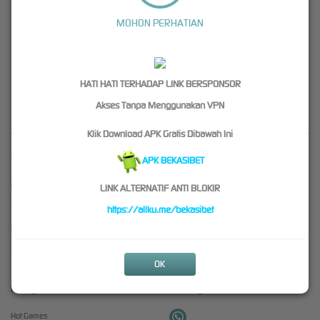
Ekslusif Vip Gampang Menang
MOHON PERHATIAN
BEKASIBET
adalah salah satu rekomendasi daftar link slot murah berkualitas dengan akses
ekslusif dengan akun vip gampang menang setiap hari. Bekasibet telah popular selama 1
dekade dan memiliki reputasi sebagai situs aman terpercaya yang dilengkapi dengan
permainan slot online no.1 fitur link rtp tampilan modern dan akurat hingga mencapai 98%.
HATI HATI TERHADAP LINK BERSPONSOR
Segera bergabung dan main di Bekasibet deposit mulai dari 10ribu hari ini.
Akses Tanpa Menggunakan VPN
Klik Download APK Gratis Dibawah Ini
Kebijaksanaan
Platform
APK BEKASIBET
Responsible Gambling
Promosi
LINK ALTERNATIF ANTI BLOKIR
Tentang BEKASIBET
Loyalty
https://allku.me/bekasibet
Pusat Bantuan
Referral
Syarat dan Ketentuan
OK
Kategori
Dukungan
Hot Games