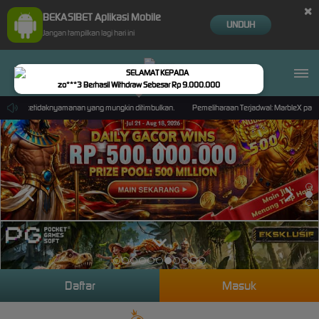
×
BEKASIBET Aplikasi Mobile
UNDUH
Jangan tampilkan lagi hari ini
SELAMAT KEPADA
zo***3 Berhasil Withdraw Sebesar Rp 9.000.000
af atas ketidaknyamanan yang mungkin ditimbulkan.
Pemeliharaan Terjadwal: MarbleX pada 3
Daftar
Masuk