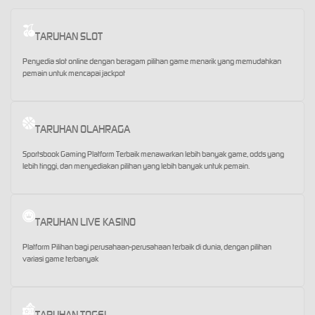
TARUHAN SLOT
Penyedia slot online dengan beragam pilihan game menarik yang memudahkan
pemain untuk mencapai jackpot
TARUHAN OLAHRAGA
Sportsbook Gaming Platform Terbaik menawarkan lebih banyak game, odds yang
lebih tinggi, dan menyediakan pilihan yang lebih banyak untuk pemain.
TARUHAN LIVE KASINO
Platform Pilihan bagi perusahaan-perusahaan terbaik di dunia, dengan pilihan
variasi game terbanyak
TARUHAN TOGEL