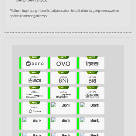
Platform togel yang menarik dari perusahan terbaik di dunia yang menawarkan
hadiah kemenangan besar