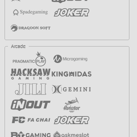
Arcade