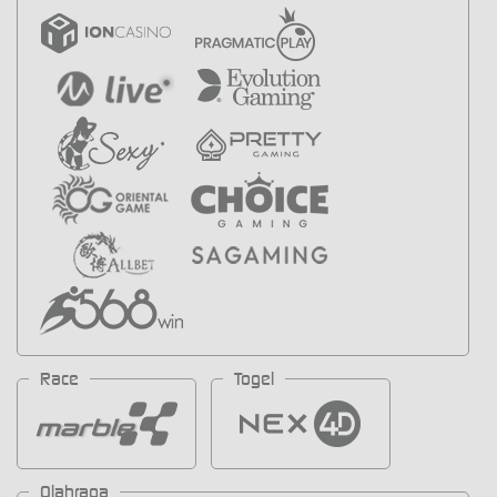
Race
Togel
Olahraga