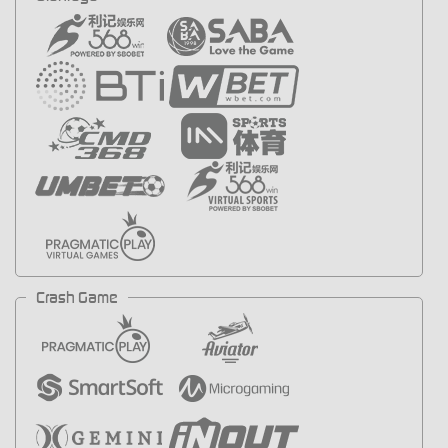
Crash Game