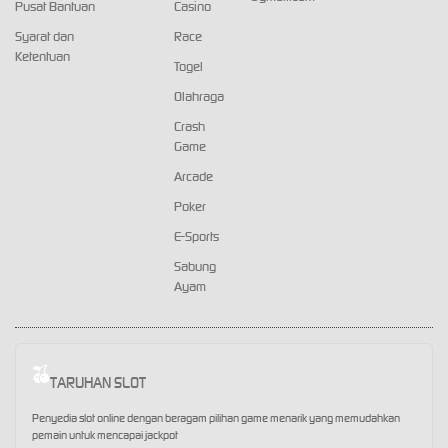
Pusat Bantuan
Casino
Syarat dan
Race
Ketentuan
Togel
Olahraga
Crash
Game
Arcade
Poker
E-Sports
Sabung
Ayam
TARUHAN SLOT
Penyedia slot online dengan beragam pilihan game menarik yang memudahkan
pemain untuk mencapai jackpot