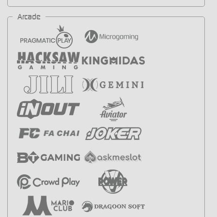
Arcade