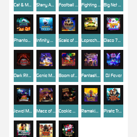
Cat & Mouse
Starry Adventure
Football Fever
Fighting Bull
Big Net Bass
Phantom Multiplier
Infinity Ocean
Scale of Heaven: Anubis
Leprechaun’s Fortune
Disco 777 Hold and Win
Dark Ritual
Genie Mystery
Boom of Prosperity
Fantastic Beast
DJ Fever
Jewel Mastermind
Mace of Hercules
Cookie Hunter
Ramakien Blessing
Pirate Treasure Hunt