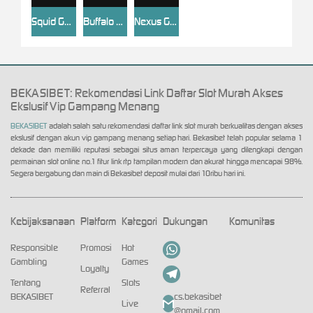
Squid Game 2: Mukunghwa
Buffalo Rush HIGHROLLER
Nexus Gift Delight
BEKASIBET: Rekomendasi Link Daftar Slot Murah Akses
Ekslusif Vip Gampang Menang
BEKASIBET
adalah salah satu rekomendasi daftar link slot murah berkualitas dengan akses
ekslusif dengan akun vip gampang menang setiap hari. Bekasibet telah popular selama 1
dekade dan memiliki reputasi sebagai situs aman terpercaya yang dilengkapi dengan
permainan slot online no.1 fitur link rtp tampilan modern dan akurat hingga mencapai 98%.
Segera bergabung dan main di Bekasibet deposit mulai dari 10ribu hari ini.
Kebijaksanaan
Platform
Kategori
Dukungan
Komunitas
Responsible
Promosi
Hot
Gambling
Games
Loyalty
Tentang
Slots
Referral
BEKASIBET
cs.bekasibet
Live
@gmail.com