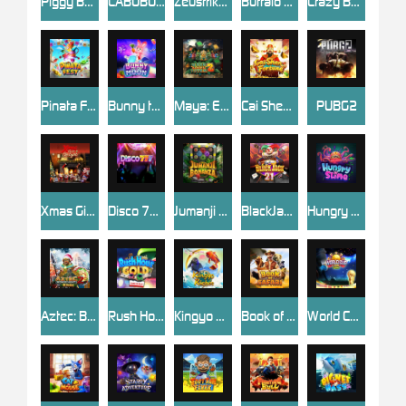
Piggy Bank Gold 2
LABUBU: Fall In Wild
Zeustrike Xmas
Buffalo Rush
Crazy Bounty: Jackpot
Pinata Fest
Bunny to the Moon
Maya: Elemental Totem 2
Cai Shen Fortune
PUBG2
Xmas Gift Delight
Disco 777
Jumanji Bonanza
BlackJack21
Hungry Slime
Aztec: Bonus Hunt 2 Xmas
Rush Hour Gold
Kingyo Riches
Book of Safari
World Cup Final