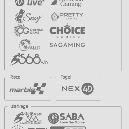
Race
Togel
Olahraga