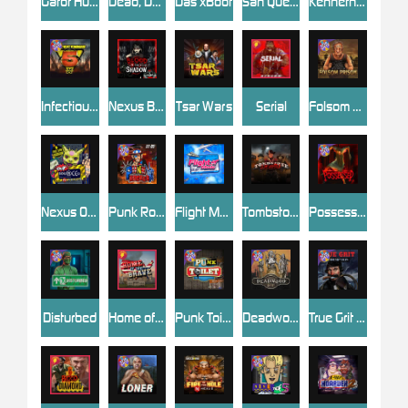
Gator Hunters
Dead, Dead, or Deader
Das xBoot
San Quentin 2: Death Row
Kenneth Must Die
Infectious 5 xWays
Nexus Blood & Shadow
Tsar Wars
Serial
Folsom Prison
Nexus Outsourced
Punk Rocker 2
Flight Mode
Tombstone Slaughter
Possessed
Disturbed
Home of the Brave
Punk Toilet
Deadwood R.I.P
True Grit Redemption