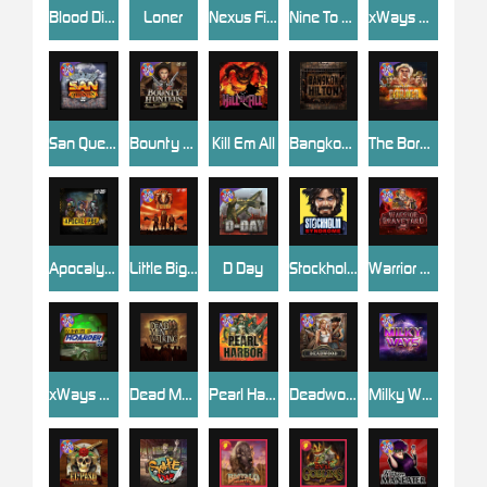
Blood Diamond
Loner
Nexus Fire In The Hole xBomb
Nine To Five
xWays Hoarder 2
San Quentin xWays
Bounty Hunters xNudge®
Kill Em All
Bangkok Hilton
The Border
Apocalypse Super xNudge
Little Bighorn
D Day
Stockholm Syndrome
Warrior Graveyard xNudge
xWays Hoarder xSplit
Dead Men Walking
Pearl Harbor
Deadwood xNudge
Milky Ways