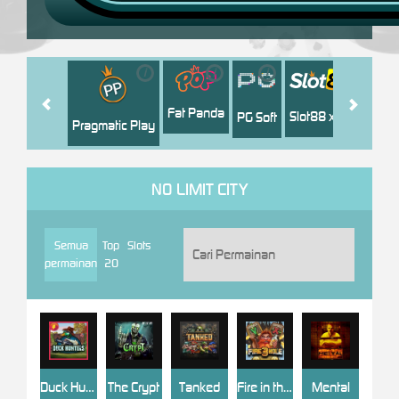
i
i
i
i
i
Facha
Fat Panda
Slot88 x PP
PG Soft
Pragmatic Play
NO LIMIT CITY
Semua
Top
Slots
permainan
20
Duck Hunters
The Crypt
Tanked
Fire in the Hole 3
Mental