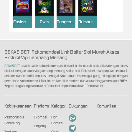
Casino Win Spin
Owls
Dungeon Quest
Outsourced: Slash Game
BEKASIBET: Rekomendasi Link Daftar Slot Murah Akses
Ekslusif Vip Gampang Menang
BEKASIBET
adalah salah satu rekomendasi daftar link slot murah berkualitas dengan akses
ekslusif dengan akun vip gampang menang setiap hari. Bekasibet telah popular selama 1
dekade dan memiliki reputasi sebagai situs aman terpercaya yang dilengkapi dengan
permainan slot online no.1 fitur link rtp tampilan modern dan akurat hingga mencapai 98%.
Segera bergabung dan main di Bekasibet deposit mulai dari 10ribu hari ini.
Kebijaksanaan
Platform
Kategori
Dukungan
Komunitas
Responsible
Promosi
Hot
Gambling
Games
Loyalty
Tentang
Slots