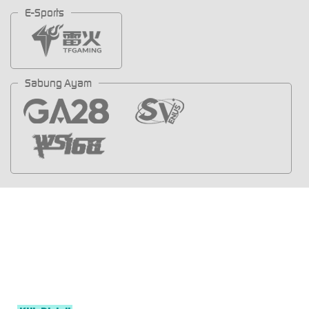
E-Sports
Sabung Ayam