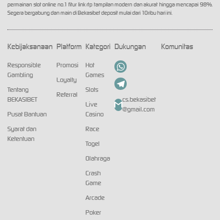
permainan slot online no.1 fitur link rtp tampilan modern dan akurat hingga mencapai 98%.
Segera bergabung dan main di Bekasibet deposit mulai dari 10ribu hari ini.
Kebijaksanaan
Platform
Kategori
Dukungan
Komunitas
Responsible
Promosi
Hot
Gambling
Games
Loyalty
Tentang
Slots
Referral
BEKASIBET
cs.bekasibet
Live
@gmail.com
Pusat Bantuan
Casino
Syarat dan
Race
Ketentuan
Togel
Olahraga
Crash
Game
Arcade
Poker