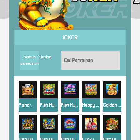
JOKER
Semua
Fishing
permainan
Fisherman's Wharf
Fish Hunter Insect Paradise
Fish Hunter 2 EX-Pro
Happy Fish 5
Golden Toad Fish Hunting
Fish Hunting: Da Sheng Nao Hai
Fish Hunting: Yao Qian Shu
Fish Hunter 2 EX-Novice
Lucky Wheel
Fish Hunter Monster Awaken