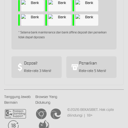
* Selama bank maintenance dan bank offline deposit dan penarikan
tidak dapat diproses
Deposit
Penarikan
Rata-rata 3 Menit
Rata-rata 5 Menit
Tanggung Jawab
Browser Yang
Bermain
Didukung
©2026 BEKASIBET. Hak cipta
dilindungi | 18+