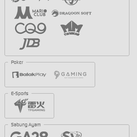
Poker
E-Sports
Sabung Ayam