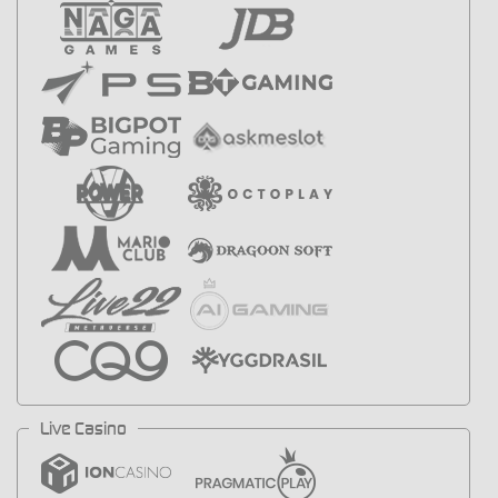
Live Casino