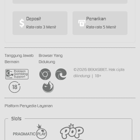
Deposit
Penarikan
Rata-rata 3 Menit
Rata-rata 5 Menit
Tanggung Jawab
Browser Yang
Bermain
Didukung
©2026 BEKASIBET. Hak cipta
dilindungi | 18+
Platform Penyedia Layanan
Slots