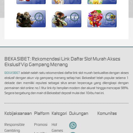
i
i
i
BEKASIBET: Rekomendasi Link Daftar Slot Murah Akses
Ekslusif Vip Gampang Menang
BEKASIBET
adalah salah satu rekomendasi daftar link slot murah berkualitas dengan akses
ekslusif dengan akun vip gampang menang setiap hari. Bekasibet telah popular selama 1
dekade dan memiliki reputasi sebagai situs aman terpercaya yang dilengkapi dengan
permainan slot online no.1 fitur link rtp tampilan modern dan akurat hingga mencapai 98%.
Segera bergabung dan main di Bekasibet deposit mulai dari 10ribu hari ini.
Kebijaksanaan
Platform
Kategori
Dukungan
Komunitas
Responsible
Promosi
Hot
Gambling
Games