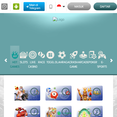
Main di
MASUK
DAFTAR
Telegram
SELAMAT KEPADA
xu*****8 Berhasil Withdraw Sebesar Rp 3.500.000
HOT
SLOTS
LIVE
RACE
TOGEL
OLAHRAGA
CRASH
ARCADE
POKER
E-
SABUN
GAMES
CASINO
GAME
SPORTS
AYAM
i
i
i
i
i
i