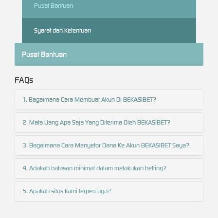
Pusat Bantuan
Syarat dan Ketentuan
Pusat Bantuan
FAQs
1. Bagaimana Cara Membuat Akun Di BEKASIBET?
2. Mata Uang Apa Saja Yang Diterima Oleh BEKASIBET?
3. Bagaimana Cara Menyetor Dana Ke Akun BEKASIBET Saya?
4. Adakah batasan minimal dalam melakukan betting?
5. Apakah situs kami terpercaya?