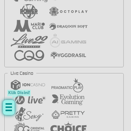
Live Casino
Klik Disini!