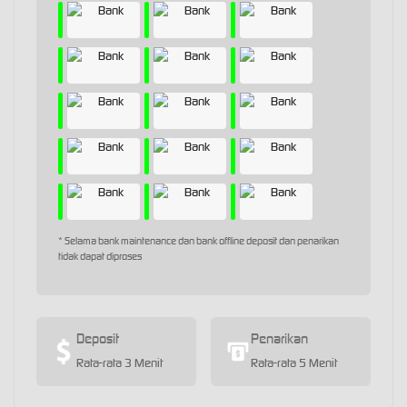
* Selama bank maintenance dan bank offline deposit dan penarikan
tidak dapat diproses
Deposit
Penarikan
Rata-rata 3 Menit
Rata-rata 5 Menit