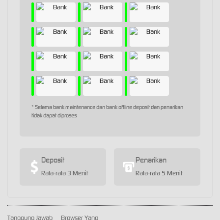
* Selama bank maintenance dan bank offline deposit dan penarikan
tidak dapat diproses
Deposit
Penarikan
Rata-rata 3 Menit
Rata-rata 5 Menit
Tanggung Jawab
Browser Yang