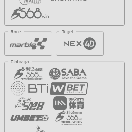
Race
Togel
Olahraga