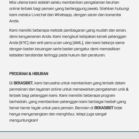
Misi utama kami adalah selalu memberikan pengalaman taruhan
online terbaik bagi pemain yang bertanggung jawab. Silahkan hubungi
kami melalui Livechat dan Whatsapp, dengan saran dan komentar
Anda.
Kami memilki beberapa metode pembayaran yang mudah dan aman,
demi kenyamanan Anda. Kami mengikuti kebijakan kenali pelanggan
Anda (KYC) dan anti-pencucian uang (AML), dan kami bekerja sama
dengan badan keuangan serta badan pengatur demi memastikan
ketaatan berstandar tertinggi pada hukum dan peraturan.
PROGRAM & HIBURAN
Di
BEKASIBET
, kami berusaha untuk memberikan yang terbaik dalam
permainan dan layanan online untuk menawarkan pengalaman unik &
terbaik bagi pelanggan kami. Kami memiliki beberapa program
berhadiah, yang memberikan pelanggan kami berbagai hadiah yang
benar-benar layak untuk para pemain. Bermain di
BEKASIBET
tidak
hanya menyenangkan dan menghibur, tetapi juga sangat
menguntungkan!