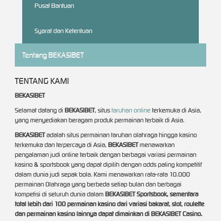
Pusat Bantuan
Syarat dan Ketentuan
Tentang BEKASIBET
TENTANG KAMI
BEKASIBET
Selamat datang di
BEKASIBET
, situs
taruhan online
terkemuka di Asia,
yang menyediakan beragam produk permainan terbaik di Asia.
BEKASIBET
adalah situs permainan taruhan olahraga hingga kasino
terkemuka dan terpercaya di Asia,
BEKASIBET
menawarkan
pengalaman judi online terbaik dengan berbagai variasi permainan
kasino & sportsbook yang dapat dipilih dengan odds paling kompetitif
dalam dunia judi sepak bola. Kami menawarkan rata-rata 10.000
permainan Olahraga yang berbeda setiap bulan dan berbagai
kompetisi di seluruh dunia dalam
BEKASIBET Sportsbook, sementara
total lebih dari 100 permainan kasino dari variasi bakarat, slot, roulette
dan permainan kasino lainnya dapat dimainkan di
BEKASIBET
Casino.